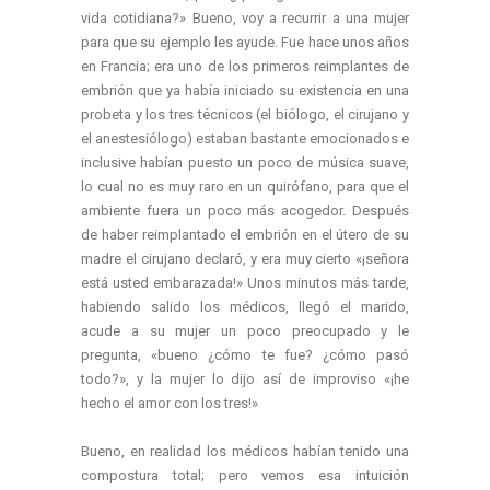
vida cotidiana?» Bueno, voy a recurrir a una mujer
para que su ejemplo les ayude. Fue hace unos años
en Francia; era uno de los primeros reimplantes de
embrión que ya había iniciado su existencia en una
probeta y los tres técnicos (el biólogo, el cirujano y
el anestesiólogo) estaban bastante emocionados e
inclusive habían puesto un poco de música suave,
lo cual no es muy raro en un quirófano, para que el
ambiente fuera un poco más acogedor. Después
de haber reimplantado el embrión en el útero de su
madre el cirujano declaró, y era muy cierto «¡señora
está usted embarazada!» Unos minutos más tarde,
habiendo salido los médicos, llegó el marido,
acude a su mujer un poco preocupado y le
pregunta, «bueno ¿cómo te fue? ¿cómo pasó
todo?», y la mujer lo dijo así de improviso «¡he
hecho el amor con los tres!»
Bueno, en realidad los médicos habían tenido una
compostura total; pero vemos esa intuición