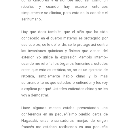
como criadores y el hombre algo así como un
rebaño, y cuando hay exceso entonces
simplemente se elimina, pero esto no lo concibe el
ser humano.
Hay que decir también que el niño que ha sido
concebido en el cuerpo materno es protegido por
ese cuerpo, se le defiende, se le protege así contra
las invasiones químicas y físicas que vienen del
exterior. Yo utilicé la expresión «templo interno»
cuando me referí a los órganos femeninos; ustedes
creen que esto es retórica; no, no es un ejercicio de
retórica, simplemente hablo chino y lo más
sorprendente es que ustedes lo entienden y les voy
a explicar por qué. Ustedes entienden chino y se les
voy a demostrar.
Hace algunos meses estaba presentando una
conferencia en un pequeñísimo pueblo cerca de
Nagasaki; unas encantadoras monjas de origen
francés me estaban recibiendo en una pequeña