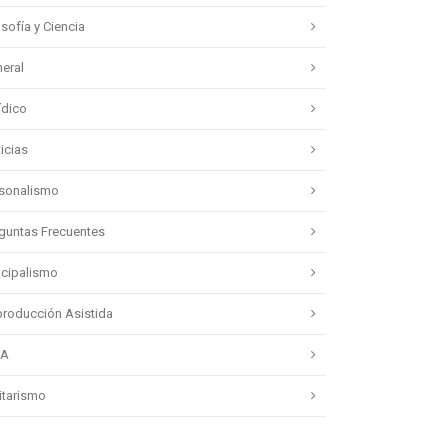
osofía y Ciencia
eral
ídico
icias
sonalismo
guntas Frecuentes
ncipalismo
roducción Asistida
DA
litarismo