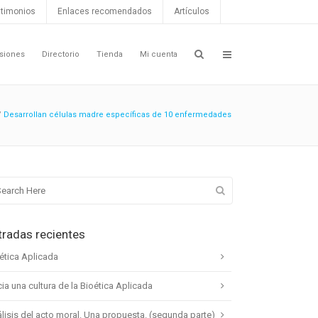
timonios
Enlaces recomendados
Artículos
siones
Directorio
Tienda
Mi cuenta
/
Desarrollan células madre específicas de 10 enfermedades
tradas recientes
ética Aplicada
ia una cultura de la Bioética Aplicada
lisis del acto moral. Una propuesta. (segunda parte)