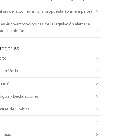
lisis del acto moral. Una propuesta. (primera parte)
es ético-antropológicas de la legislación alemana
re el embrión
tegorías
orto
ulas Madre
nación
igos y Declaraciones
ités de Bioética
ca
anasia