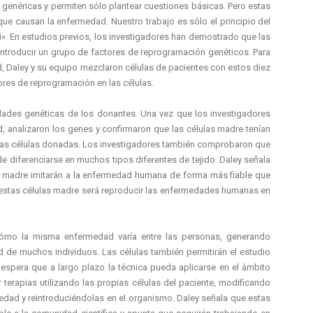
 genéricas y permiten sólo plantear cuestiones básicas. Pero estas
 que causan la enfermedad. Nuestro trabajo es sólo el principio del
». En estudios previos, los investigadores han demostrado que las
 introducir un grupo de factores de reprogramación genéticos. Para
d, Daley y su equipo mezclaron células de pacientes con estos diez
ores de reprogramación en las células.
dades genéticas de los donantes. Una vez que los investigadores
d, analizaron los genes y confirmaron que las células madre tenían
las células donadas. Los investigadores también comprobaron que
de diferenciarse en muchos tipos diferentes de tejido. Daley señala
 madre imitarán a la enfermedad humana de forma más fiable que
estas células madre será reproducir las enfermedades humanas en
 cómo la misma enfermedad varía entre las personas, generando
d de muchos individuos. Las células también permitirán el estudio
 espera que a largo plazo la técnica pueda aplicarse en el ámbito
ar terapias utilizando las propias células del paciente, modificando
medad y reintroduciéndolas en el organismo. Daley señala que estas