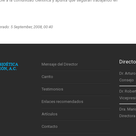
ble a la comunidad científica y apunta que seguirán trabajando en
rado: 5 September, 2008, 00:40
Directo
Mensaje del Director
Dr. Artur
Carrito
Consejo
Testimonios
Dr. Rober
Vicepres
Enlaces recomendados
Dra. Mari
Artículos
Directora
Contacto