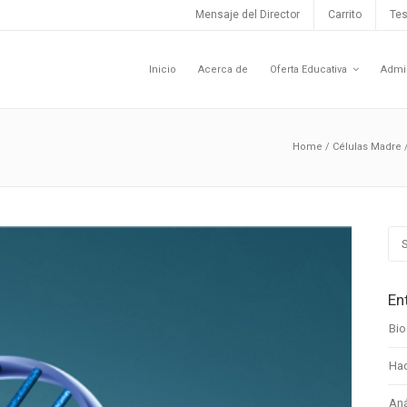
Mensaje del Director
Carrito
Tes
Inicio
Acerca de
Oferta Educativa
Admi
Home
/
Células Madre
En
Bio
Hac
Aná