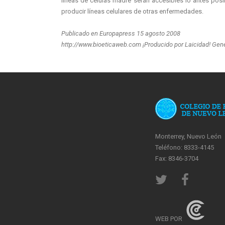
líneas de células madre serán accesibles lo antes posi
producir líneas celulares de otras enfermedades.
Publicado en Europapress 15 agosto 2008
http://www.bioeticaweb.com ¡Producido por Laicidad! Gene
Monterrey, Nuevo León
Teléfono: 8333-4145
Fax: 8346-3704
WEB POR