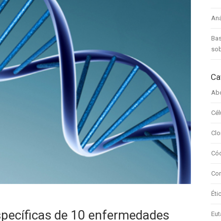
Aná
Bas
sob
Ca
Ab
Cél
Clo
Cód
Com
Éti
specíficas de 10 enfermedades
Eut