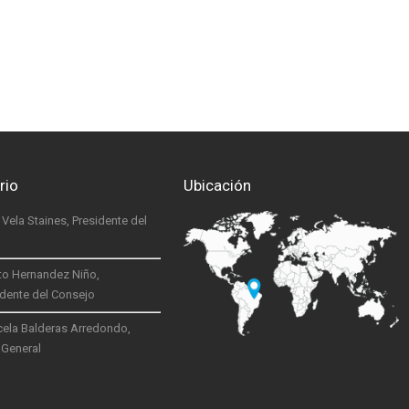
rio
Ubicación
o Vela Staines, Presidente del
to Hernandez Niño,
idente del Consejo
cela Balderas Arredondo,
 General