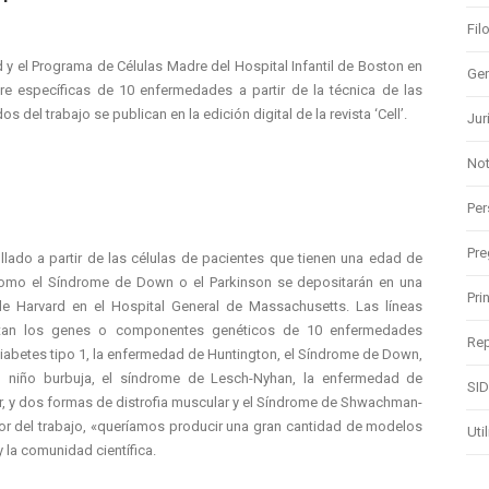
Fil
d y el Programa de Células Madre del Hospital Infantil de Boston en
Gen
e específicas de 10 enfermedades a partir de la técnica de las
 del trabajo se publican en la edición digital de la revista ‘Cell’.
Jur
Not
Per
Pre
llado a partir de las células de pacientes que tienen una edad de
omo el Síndrome de Down o el Parkinson se depositarán en una
Pri
de Harvard en el Hospital General de Massachusetts. Las líneas
ortan los genes o componentes genéticos de 10 enfermedades
Rep
diabetes tipo 1, la enfermedad de Huntington, el Síndrome de Down,
 niño burbuja, el síndrome de Lesch-Nyhan, la enfermedad de
SI
r, y dos formas de distrofia muscular y el Síndrome de Shwachman-
or del trabajo, «queríamos producir una gran cantidad de modelos
Uti
la comunidad científica.